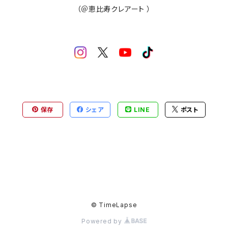
（＠恵比寿クレアート ）
保存
シェア
LINE
ポスト
© TimeLapse
Powered by